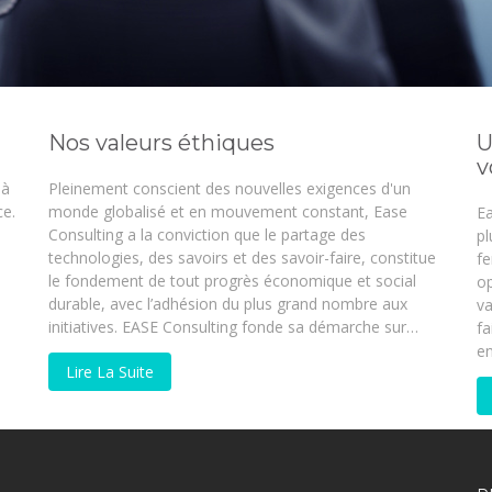
Nos valeurs éthiques
U
v
 à
Pleinement conscient des nouvelles exigences d'un
ce.
monde globalisé et en mouvement constant, Ease
Ea
Consulting a la conviction que le partage des
pl
technologies, des savoirs et des savoir-faire, constitue
f
le fondement de tout progrès économique et social
op
durable, avec l’adhésion du plus grand nombre aux
va
initiatives. EASE Consulting fonde sa démarche sur…
fa
en
Lire La Suite