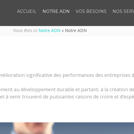
ACCUEIL
NOTRE ADN
VOS BESOINS
NOS SER
Vous êtes ici
Notre ADN
»
Notre ADN
élioration significative des performances des entreprises des
ement au développement durable et partant, à la création d
 à venir trouvent de puissantes raisons de croire et d’espér