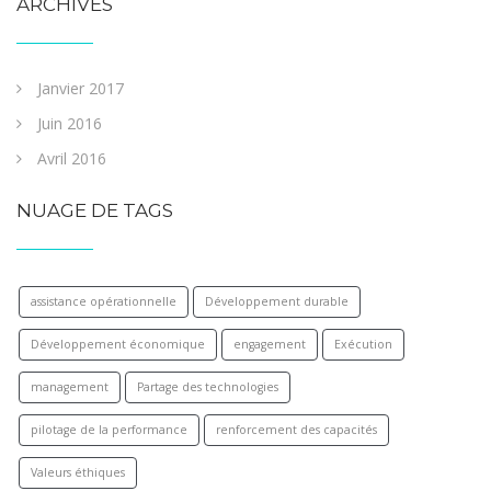
ARCHIVES
Janvier 2017
Juin 2016
Avril 2016
NUAGE DE TAGS
assistance opérationnelle
Développement durable
Développement économique
engagement
Exécution
management
Partage des technologies
pilotage de la performance
renforcement des capacités
Valeurs éthiques