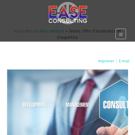
Vous êtes ici
Nos services
»
Notre offre d'assistance et
d'expertise
Imprimer
E-mail