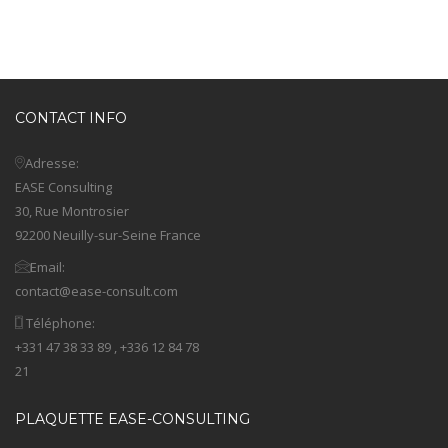
CONTACT INFO
Adresse:
EASE Consulting
30, Rue Montrosier
92200 Neuilly-sur-Seine France
Email:
contact@ease-consult.com
Téléphone:
+331 47 38 33 89 , +336 12 84 78
21
PLAQUETTE EASE-CONSULTING